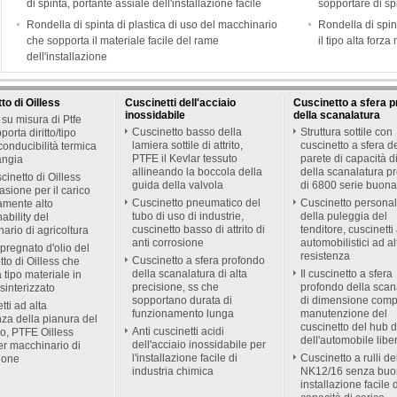
di spinta, portante assiale dell'installazione facile
sopportare di sp
Rondella di spinta di plastica di uso del macchinario
Rondella di spi
che sopporta il materiale facile del rame
il tipo alta for
dell'installazione
to di Oilless
Cuscinetti dell'acciaio
Cuscinetto a sfera 
inossidabile
della scanalatura
su misura di Ptfe
Cuscinetto basso della
Struttura sottile con
orta diritto/tipo
lamiera sottile di attrito,
cuscinetto a sfera d
onducibilità termica
PTFE il Kevlar tessuto
parete di capacità d
langia
allineando la boccola della
della scanalatura p
cinetto di Oilless
guida della valvola
di 6800 serie buona
asione per il carico
Cuscinetto pneumatico del
Cuscinetto personal
amente alto
tubo di uso di industrie,
della puleggia del
ability del
cuscinetto basso di attrito di
tenditore, cuscinetti
ario di agricoltura
anti corrosione
automobilistici ad al
pregnato d'olio del
resistenza
Cuscinetto a sfera profondo
tto di Oilless che
della scanalatura di alta
Il cuscinetto a sfera
a tipo materiale in
precisione, ss che
profondo della scan
sinterizzato
sopportano durata di
di dimensione comp
tti ad alta
funzionamento lunga
manutenzione del
nza della pianura del
cuscinetto del hub d
Anti cuscinetti acidi
o, PTFE Oilless
dell'automobile libe
dell'acciaio inossidabile per
r macchinario di
l'installazione facile di
Cuscinetto a rulli de
ione
industria chimica
NK12/16 senza bu
installazione facile 