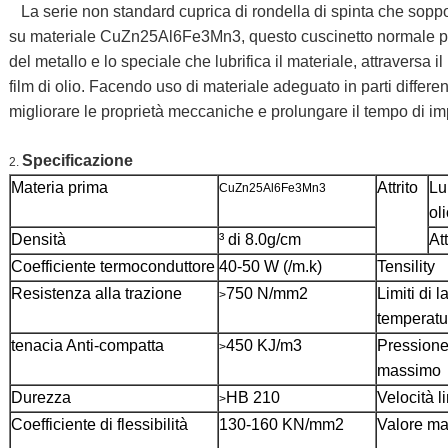
La serie non standard cuprica di rondella di spinta che so
su materiale CuZn25Al6Fe3Mn3, questo cuscinetto normale pre
del metallo e lo speciale che lubrifica il materiale, attraversa il
film di olio. Facendo uso di materiale adeguato in parti differ
migliorare le proprietà meccaniche e prolungare il tempo di im
Specificazione
2.
Materia prima
Attrito
Lu
CuZn25Al6Fe3Mn3
ol
Densità
³ di 8.0g/cm
Att
Coefficiente termoconduttore
40-50 W (/m.k)
Tensility
Resistenza alla trazione
750 N/mm2
Limiti di l
>
temperatu
tenacia Anti-compatta
450 KJ/m3
Pressione
>
massimo
Durezza
HB 210
Velocità 
>
Coefficiente di flessibilità
130-160 KN/mm2
Valore ma