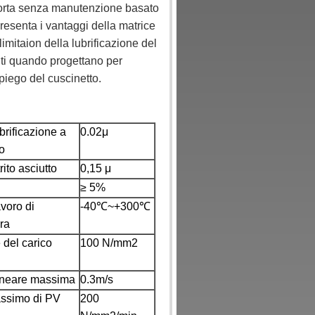
pporta senza manutenzione basato
senta i vantaggi della matrice
 limitaion della lubrificazione del
enti quando progettano per
piego del cuscinetto.
brificazione a
0.02μ
io
rito asciutto
0,15 μ
≥ 5%
avoro di
-40℃~+300℃
ra
 del carico
100 N/mm2
lineare massima
0.3m/s
ssimo di PV
200