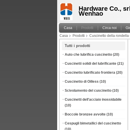
Hardware Co., srl
Wenhao
Casa
Prodotti
Circa noi
Gi
Casa
Prodotti
Cuscinetto della rondella 
di serie
Tutti i prodotti
Auto che lubrifica cuscinetto
(20)
Cuscinetti solidi del lubrificante
(21)
Cuscinetto lubrificato frontiera
(20)
Cuscinetto di Oilless
(10)
Scivolamento del cuscinetto
(10)
Cuscinetti dell'acciaio inossidabile
(10)
Boccole bronzee avvolte
(10)
Cespugli bimetallici del cuscinetto
(10)