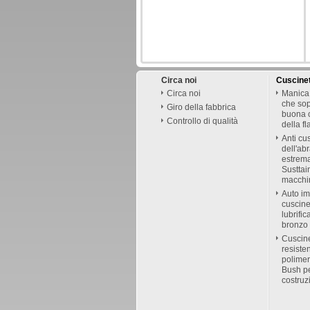
Circa noi
Cuscinet
Circa noi
Manica 
che sopp
Giro della fabbrica
buona c
Controllo di qualità
della f
Anti cus
dell'abr
estrem
Susttain
macchin
Auto im
cuscine
lubrific
bronzo 
Cuscine
resiste
polimer
Bush pe
costruz