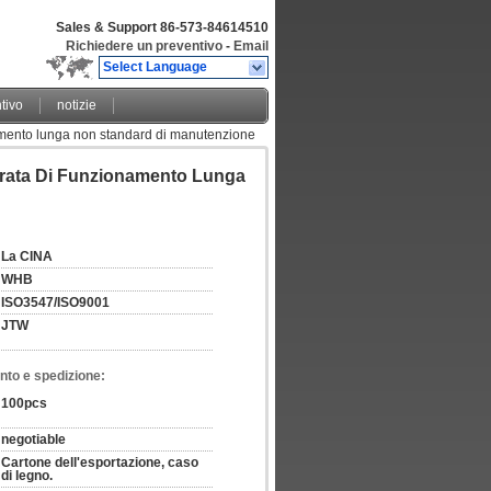
Sales & Support
86-573-84614510
Richiedere un preventivo
-
Email
Select Language
tivo
notizie
namento lunga non standard di manutenzione
urata Di Funzionamento Lunga
La CINA
WHB
ISO3547/ISO9001
JTW
nto e spedizione:
100pcs
negotiable
Cartone dell'esportazione, caso 
di legno.