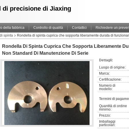
 di precisione di Jiaxing
ro della fabbrica
Controllo di qualità
Contattici
Richiedere un preven
di spinta
Rondella di spinta cuprica che sopporta liberamente durata di funzio
Rondella Di Spinta Cuprica Che Sopporta Liberamente D
Non Standard Di Manutenzione Di Serie
Dettagli:
Luogo di origine:
Marca:
Certificazione:
Numero di 
modello:
Termini di pagame
Quantità di ordine 
minimo:
Prezzo:
Imballaggi 
particolari: