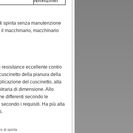
N/mm2/min
 di spinta senza manutenzione
 il macchinario, macchinario
l resisitance eccellente contro
 cuscinetto della pianura della
icazione del cuscinetto, alta
itraria di dimensione. Allo
me differenti secondo le
 secondo i requisiti. Ha più alta
i.
re di spinta