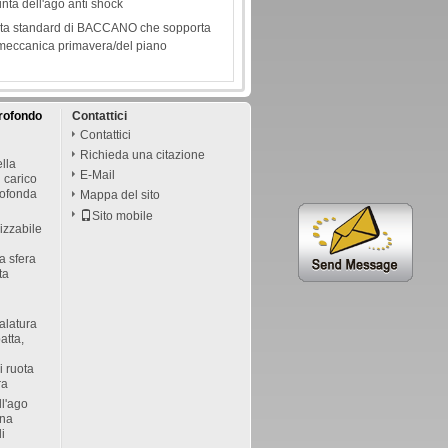
inta dell'ago anti shock
nta standard di BACCANO che sopporta
za meccanica primavera/del piano
profondo
Contattici
Contattici
Richieda una citazione
ella
E-Mail
i carico
rofonda
Mappa del sito
Sito mobile
izzabile
 a sfera
ta
alatura
atta,
i ruota
ra
ll'ago
ona
di