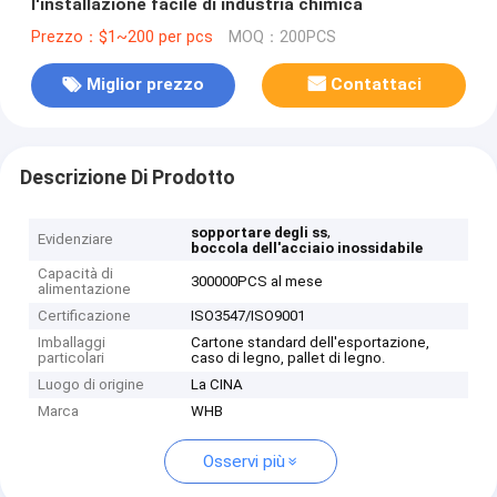
l'installazione facile di industria chimica
Prezzo：$1~200 per pcs
MOQ：200PCS
Miglior prezzo
Contattaci
Descrizione Di Prodotto
,
sopportare degli ss
Evidenziare
boccola dell'acciaio inossidabile
Capacità di
300000PCS al mese
alimentazione
Certificazione
ISO3547/ISO9001
Imballaggi
Cartone standard dell'esportazione,
particolari
caso di legno, pallet di legno.
Luogo di origine
La CINA
Marca
WHB
Osservi più