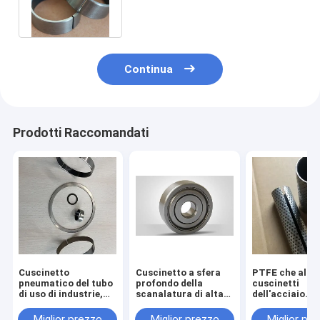
l'installazione facile di
industria chimica
Continua
Prodotti Raccomandati
Cuscinetto
Cuscinetto a sfera
PTFE che allin
pneumatico del tubo
profondo della
cuscinetti
di uso di industrie,
scanalatura di alta
dell'acciaio
cuscinetto basso di
precisione, ss che
inossidabile c
attrito di anti
sopportano durata
buona resiste
Miglior prezzo
Miglior prezzo
Miglior pr