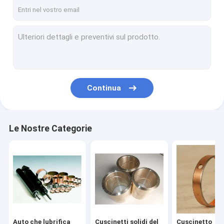
Giro della fabbrica
Controllo di qualità
Contattici
notizie
Continua
Richieda una citazione
Le Nostre Categorie
Auto che lubrifica cuscinetto
Cuscinetti solidi del lubrificante
Cuscinetto lubrificato frontiera
Cuscinetto di Oilless
Auto che lubrifica
Cuscinetti solidi del
Cuscinetto