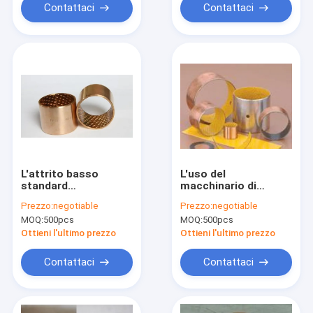
Contattaci
Contattaci
L'attrito basso
L'uso del
standard
macchinario di
sopportante
ingegneria che fa
Prezzo:
negotiable
Prezzo:
negotiable
scorrevole bronzeo
scorrere il
MOQ:
500pcs
MOQ:
500pcs
di CuSn8P DIN1494
cuscinetto dell'asse,
mura leggermente la
grasso ha lubrificato
Ottieni l'ultimo prezzo
Ottieni l'ultimo prezzo
struttura
le boccole di POM
Contattaci
Contattaci