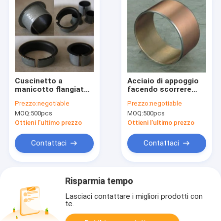
Cuscinetto a
Acciaio di appoggio
manicotto flangiato
facendo scorrere
personalizzabile, anti
cuscinetto per
Prezzo:
negotiable
Prezzo:
negotiable
cuscinetti del
resistente all'uso
MOQ:
500pcs
MOQ:
500pcs
polimero del metallo
dell'ammortizzatore
di corrosione
buon
Ottieni l'ultimo prezzo
Ottieni l'ultimo prezzo
Contattaci
Contattaci
Risparmia tempo
Lasciaci contattare i migliori prodotti con
te.