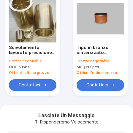
Scivolamento
Tipo in bronzo
lavorato precisione
sinterizzato
sopportando vita
sopportante
Prezzo:
negotiable
Prezzo:
negotiable
lunga di uso del peso
scorrevole antiusura
MOQ:
50pcs
MOQ:
500pcs
basso facile
del rivestimento
dell'installazione
della lega PTFE
Ottieni l'ultimo prezzo
Ottieni l'ultimo prezzo
Contattaci
Contattaci
Casa
Prodotti
Lasciate Un Messaggio
Ti Risponderemo Velocemente
Circa noi