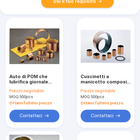
Dai il tuo requisito
Auto di POM che
Cuscinetti a
lubrifica giornale
manicotto compositi
normale che
del polimero del
Prezzo:
negotiable
Prezzo:
negotiable
sopporta buona
metallo, boccole
MOQ:
500pcs
MOQ:
500pcs
resistenza ad alta
chimiche eccellenti
temperatura
di industriale di
Ottieni l'ultimo prezzo
Ottieni l'ultimo prezzo
stabilità
Contattaci
Contattaci