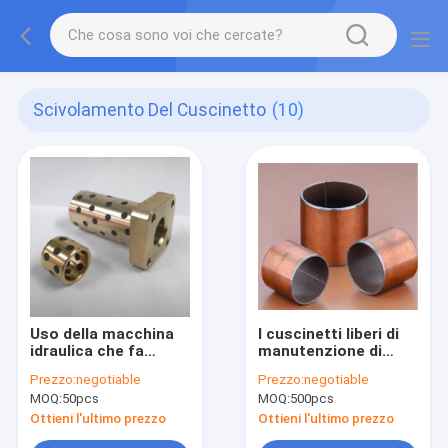
Scivolamento Del Cuscinetto
(10)
Uso della macchina
I cuscinetti liberi di
idraulica che fa
manutenzione di
scorrere
PAP10 PAP20
Prezzo:
negotiable
Prezzo:
negotiable
sopportando l'alto
asciugano lo
MOQ:
50pcs
MOQ:
500pcs
corrosivo di capacità
scivolamento del
di carico anti
tipo per la macchina
Ottieni l'ultimo prezzo
Ottieni l'ultimo prezzo
da stampa