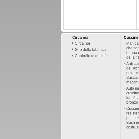
Circa noi
Cuscinet
Circa noi
Manica 
che sopp
Giro della fabbrica
buona c
Controllo di qualità
della f
Anti cus
dell'abr
estrem
Susttain
macchin
Auto im
cuscine
lubrific
bronzo 
Cuscine
resiste
polimer
Bush pe
costruz