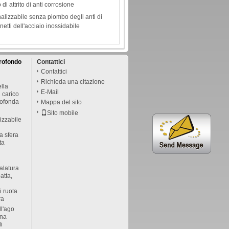
di attrito di anti corrosione
lizzabile senza piombo degli anti di
etti dell'acciaio inossidabile
profondo
Contattici
Contattici
Richieda una citazione
ella
E-Mail
i carico
rofonda
Mappa del sito
Sito mobile
izzabile
 a sfera
ta
alatura
atta,
i ruota
ra
ll'ago
ona
di