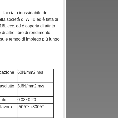
ll'acciaio inossidabile dei
ella società di WHB ed è fatta di
16L ecc. ed è coperta di attrito
e di altre fibre di rendimento
ù su e tempo di impiego più lungo
icazione
60N/mm2.m/s
 asciutto
3.6N/mm2.m/s
rito
0.03~0.20
 lavoro
-50℃~+300℃