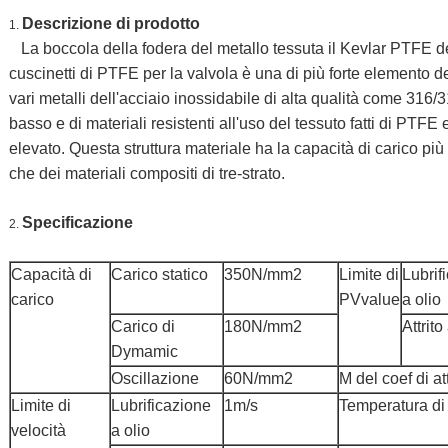
Descrizione di prodotto
1.
La boccola della fodera del metallo tessuta il Kevlar PTFE de
cuscinetti di PTFE per la valvola è una di più forte elemento d
vari metalli dell'acciaio inossidabile di alta qualità come 316/3
basso e di materiali resistenti all'uso del tessuto fatti di PTFE 
elevato. Questa struttura materiale ha la capacità di carico pi
che dei materiali compositi di tre-strato.
Specificazione
2.
Capacità di
Carico statico
350N/mm2
Limite di
Lubrif
carico
PVvalue
a olio
Carico di
180N/mm2
Attrito
Dymamic
Oscillazione
60N/mm2
Μ del coef di att
Limite di
Lubrificazione
1m/s
Temperatura di
velocità
a olio