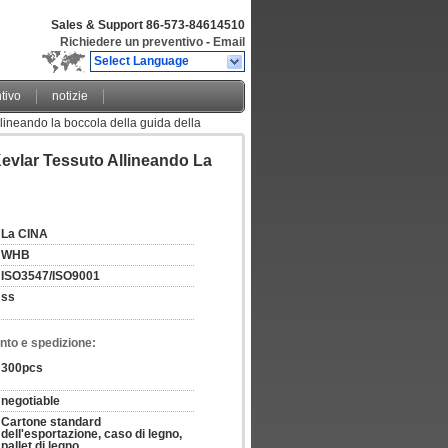
Sales & Support
86-573-84614510
Richiedere un preventivo
-
Email
Select Language
tivo
notizie
allineando la boccola della guida della
 Kevlar Tessuto Allineando La
La CINA
WHB
ISO3547/ISO9001
ss
nto e spedizione:
300pcs
negotiable
Cartone standard 
dell'esportazione, caso di legno, 
pallet di legno.