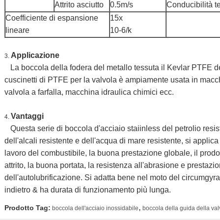
Attrito asciutto
0.5m/s
Conducibilità t
Coefficiente di espansione
15x
lineare
10-6/k
Applicazione
3.
La boccola della fodera del metallo tessuta il Kevlar PTFE de
cuscinetti di PTFE per la valvola
è ampiamente usata in macchi
valvola a farfalla, macchina idraulica chimici ecc.
Vantaggi
4.
Questa serie di boccola d'acciaio staiinless del petrolio resist
dell'alcali resistente e dell'acqua di mare resistente, si applica a
lavoro del combustibile, la buona prestazione globale, il prodot
attrito, la buona portata, la resistenza all'abrasione e prestazi
dell'autolubrificazione. Si adatta bene nel moto del circumgyr
indietro & ha durata di funzionamento più lunga.
,
Prodotto Tag:
boccola dell'acciaio inossidabile
boccola della guida della val