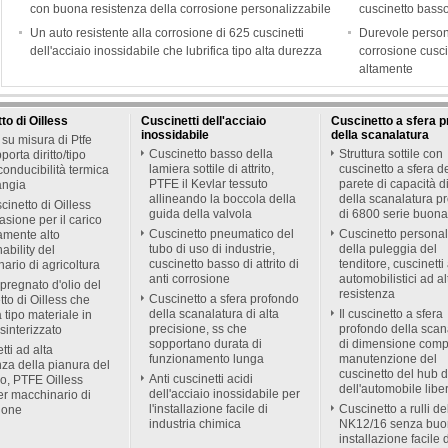
con buona resistenza della corrosione personalizzabile
cuscinetto basso 
Un auto resistente alla corrosione di 625 cuscinetti
Durevole persona
dell'acciaio inossidabile che lubrifica tipo alta durezza
corrosione cuscin
altamente
to di Oilless
Cuscinetti dell'acciaio
Cuscinetto a sfera 
inossidabile
della scanalatura
su misura di Ptfe
Cuscinetto basso della
Struttura sottile con
orta diritto/tipo
lamiera sottile di attrito,
cuscinetto a sfera d
onducibilità termica
PTFE il Kevlar tessuto
parete di capacità d
langia
allineando la boccola della
della scanalatura p
cinetto di Oilless
guida della valvola
di 6800 serie buona
asione per il carico
Cuscinetto pneumatico del
Cuscinetto personal
amente alto
tubo di uso di industrie,
della puleggia del
ability del
cuscinetto basso di attrito di
tenditore, cuscinetti
ario di agricoltura
anti corrosione
automobilistici ad al
pregnato d'olio del
resistenza
Cuscinetto a sfera profondo
tto di Oilless che
della scanalatura di alta
Il cuscinetto a sfera
a tipo materiale in
precisione, ss che
profondo della scan
sinterizzato
sopportano durata di
di dimensione comp
tti ad alta
funzionamento lunga
manutenzione del
nza della pianura del
cuscinetto del hub d
Anti cuscinetti acidi
o, PTFE Oilless
dell'automobile libe
dell'acciaio inossidabile per
r macchinario di
l'installazione facile di
Cuscinetto a rulli de
ione
industria chimica
NK12/16 senza bu
installazione facile 