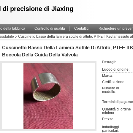
 di precisione di Jiaxing
ro della fabbrica
Controllo di qualità
Contattici
Richiedere un preven
ossidabile
Cuscinetto basso della lamiera sottile di attrito, PTFE il Kevlar tessuto 
Cuscinetto Basso Della Lamiera Sottile Di Attrito, PTFE Il
Boccola Della Guida Della Valvola
Dettagli:
Luogo di origine:
Marca:
Certificazione:
Numero di 
modello:
Termini di pagame
Quantità di ordine 
minimo:
Prezzo:
Imballaggi 
particolari: