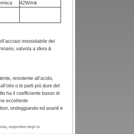
ermica
42W/mk
ll'acciaio inossidabile dei
nario, valvola a sfera &
ente, resistente all'acido,
ll'olio o le parti più dure del
to ha il coefficiente basso di
one eccellente
ation, ondeggiando ed avanti e
,
vola
sopportare degli ss