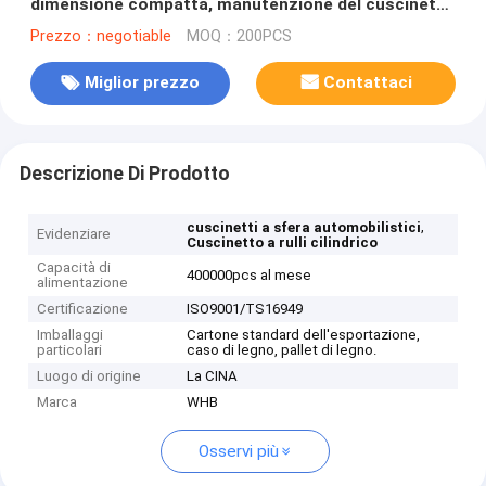
dimensione compatta, manutenzione del cuscinetto
del hub di ruota dell'automobile libera
Prezzo：negotiable
MOQ：200PCS
Miglior prezzo
Contattaci
Descrizione Di Prodotto
,
cuscinetti a sfera automobilistici
Evidenziare
Cuscinetto a rulli cilindrico
Capacità di
400000pcs al mese
alimentazione
Certificazione
ISO9001/TS16949
Imballaggi
Cartone standard dell'esportazione,
particolari
caso di legno, pallet di legno.
Luogo di origine
La CINA
Marca
WHB
Osservi più