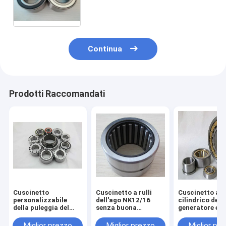
compatta, manutenzione del
cuscinetto del hub di ruota
dell'automobile libera
Continua
Prodotti Raccomandati
Cuscinetto
Cuscinetto a rulli
Cuscinetto a ru
personalizzabile
dell'ago NK12/16
cilindrico del
della puleggia del
senza buona
generatore ele
tenditore, cuscinetti
installazione facile
installazione f
a sfera
di capacità di carico
su portante
Miglior prezzo
Miglior prezzo
Miglior pr