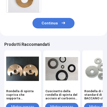
resistenza della lega di rame
della rondella di spinta
Continua
Prodotti Raccomandati
Rondella di spinta
Cuscinetto della
Rondella di sp
cuprica che
rondella di spinta del
standard di
sopporta
acciaio al carbonio
BACCANO che
liberamente durata
per il tempo di
sopporta il tip
di funzionamento
progettazione di
forza meccan
Miglior prezzo
Miglior prezzo
Miglior pr