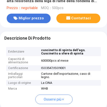
alta resistenza della lega di rame della rondella di
spinta
Prezzo：negotiable
MOQ：500pcs
Miglior prezzo
Contattaci
Descrizione Di Prodotto
,
cuscinetto di spinta dell'ago
Evidenziare
Cuscinetto a sfere di spinta
Capacità di
600000pcs al mese
alimentazione
Certificazione
ISO3547/ISO9001
Imballaggi
Cartone dell'esportazione, caso di
particolari
legno.
Luogo di origine
La CINA
Marca
WHB
Osservi più