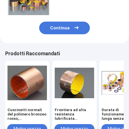
macchinario farmaceutico
buon attenuando i
comportamenti
Continua
Prodotti Raccomandati
Cuscinetti normali
Frontiera ad alta
Durata di
del polimero bronzeo
resistenza
funzionament
rosso,
lubrificata
lunga senza p
latta/prestazione
sopportando norma
standard di
migliore d'acciaio
europea, cuscinetto
BACCANO OIL
Miglior prezzo
Miglior prezzo
Miglior pr