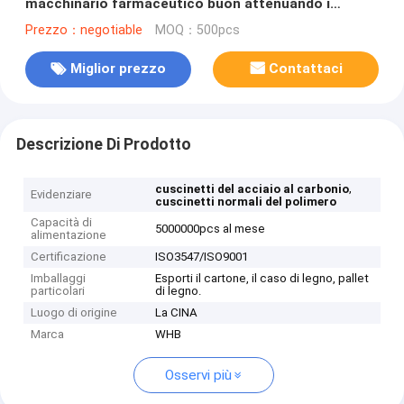
macchinario farmaceutico buon attenuando i
comportamenti
Prezzo：negotiable
MOQ：500pcs
Miglior prezzo
Contattaci
Descrizione Di Prodotto
,
cuscinetti del acciaio al carbonio
Evidenziare
cuscinetti normali del polimero
Capacità di
5000000pcs al mese
alimentazione
Certificazione
ISO3547/ISO9001
Imballaggi
Esporti il cartone, il caso di legno, pallet
particolari
di legno.
Luogo di origine
La CINA
Marca
WHB
Osservi più