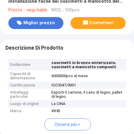
installazione facile dei cuscinetti a manicotto del
bronzo CuSn8
Prezzo：negotiable
MOQ：500pcs
Miglior prezzo
Contattaci
Descrizione Di Prodotto
,
cuscinetti in bronzo sinterizzato
Evidenziare
cuscinetti a manicotto compositi
Capacità di
6000000pcs al mese
alimentazione
Certificazione
ISO3547/9001
Imballaggi
Esporti il cartone, il caso di legno, pallet
particolari
di legno.
Luogo di origine
La CINA
Marca
WHB
Osservi più