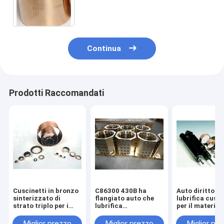
facile dei cuscinetti a manicotto
del bronzo CuSn8
Continua
Prodotti Raccomandati
Cuscinetti in bronzo
C86300 430B ha
Auto diritto c
sinterizzato di
flangiato auto che
lubrifica cusc
strato triplo per i
lubrifica
per il material
mobili d'ufficio delle
sopportando l'anti
acciaio al car
sedie elettriche
corrosione buona
del cilindro del
Miglior prezzo
Miglior prezzo
Miglior pr