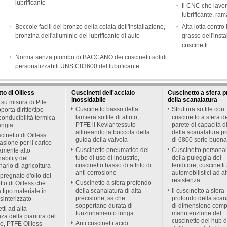
lubrificante
Il CNC che lavor
lubrificante, ra
Boccole facili del bronzo della colata dell'installazione,
Alta lotta contro
bronzina dell'alluminio del lubrificante di auto
grasso dell'insta
cuscinetti
Norma senza piombo di BACCANO dei cuscinetti solidi
personalizzabili UNS C83600 del lubrificante
to di Oilless
Cuscinetti dell'acciaio
Cuscinetto a sfera 
inossidabile
della scanalatura
su misura di Ptfe
Cuscinetto basso della
Struttura sottile con
orta diritto/tipo
lamiera sottile di attrito,
cuscinetto a sfera d
onducibilità termica
PTFE il Kevlar tessuto
parete di capacità d
langia
allineando la boccola della
della scanalatura p
cinetto di Oilless
guida della valvola
di 6800 serie buona
asione per il carico
Cuscinetto pneumatico del
Cuscinetto personal
amente alto
tubo di uso di industrie,
della puleggia del
ability del
cuscinetto basso di attrito di
tenditore, cuscinetti
ario di agricoltura
anti corrosione
automobilistici ad al
pregnato d'olio del
resistenza
Cuscinetto a sfera profondo
tto di Oilless che
della scanalatura di alta
Il cuscinetto a sfera
a tipo materiale in
precisione, ss che
profondo della scan
sinterizzato
sopportano durata di
di dimensione comp
tti ad alta
funzionamento lunga
manutenzione del
nza della pianura del
cuscinetto del hub d
Anti cuscinetti acidi
o, PTFE Oilless