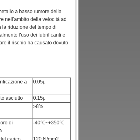
 metallo a basso rumore della
re nell'ambito della velocità ad
 la riduzione del tempo di
lmente l'uso dei lubrificanti e
are il rischio ha causato dovuto
rificazione a
0.05μ
ito asciutto
0.15μ
≥8%
voro di
-40℃~+350℃
a
del carico
120 N/mm2