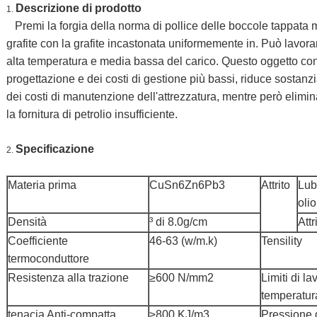
Descrizione di prodotto
1.
Premi la forgia della norma di pollice delle boccole tappata
grafite con la grafite incastonata uniformemente in. Può lavora
alta temperatura e media bassa del carico. Questo oggetto con
progettazione e dei costi di gestione più bassi, riduce sostanzia
dei costi di manutenzione dell'attrezzatura, mentre però elimin
la fornitura di petrolio insufficiente.
Specificazione
2.
Materia prima
CuSn6Zn6Pb3
Attrito
Lub
olio
Densità
³ di 8.0g/cm
Attr
Coefficiente
46-63 (w/m.k)
Tensility
termoconduttore
Resistenza alla trazione
≥600 N/mm2
Limiti di la
temperatur
tenacia Anti-compatta
≥800 KJ/m3
Pressione 