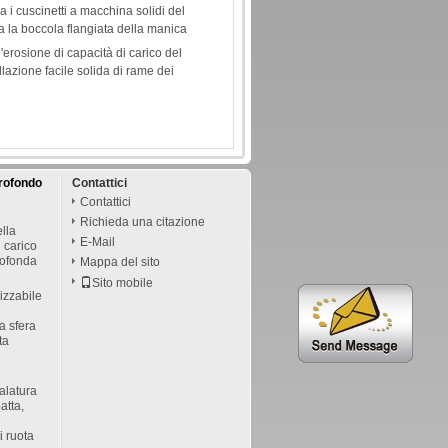
a i cuscinetti a macchina solidi del
ma la boccola flangiata della manica
 l'erosione di capacità di carico del
llazione facile solida di rame dei
profondo
Contattici
Contattici
Richieda una citazione
ella
E-Mail
i carico
rofonda
Mappa del sito
Sito mobile
izzabile
 a sfera
ta
alatura
atta,
i ruota