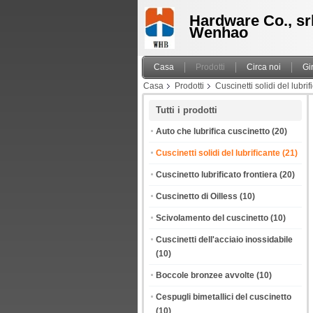
Hardware Co., srl
Wenhao
Casa
Prodotti
Circa noi
Gi
Casa
Prodotti
Cuscinetti solidi del lubrif
Tutti i prodotti
Auto che lubrifica cuscinetto
(20)
Cuscinetti solidi del lubrificante
(21)
Cuscinetto lubrificato frontiera
(20)
Cuscinetto di Oilless
(10)
Scivolamento del cuscinetto
(10)
Cuscinetti dell'acciaio inossidabile
(10)
Boccole bronzee avvolte
(10)
Cespugli bimetallici del cuscinetto
(10)