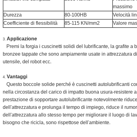
massimo
Durezza
80-100HB
Velocità l
Coefficiente di flessibilità
85-115 KN/mm2
Valore mas
Applicazione
3.
Premi la forgia i cuscinetti solidi del lubrificante, la grafite
bronzee tappate che sono ampiamente usate in attrezzatura di
utensile, del robot ecc.
Vantaggi
4.
Questo boccole solide perché è cuscinetti autolubrificanti con 
nella circostanza del carico di impatto buona usura-resistere a
prestazione di sopportare autolubrificante notevolmente riduc
dell'attrezzatura e prolunga il tempo di impiego, riduce il rumo
dell'attrezzatura allo stesso tempo per migliorare il luogo di la
bisogno che ricicla, sono rispettose dell'ambiente.