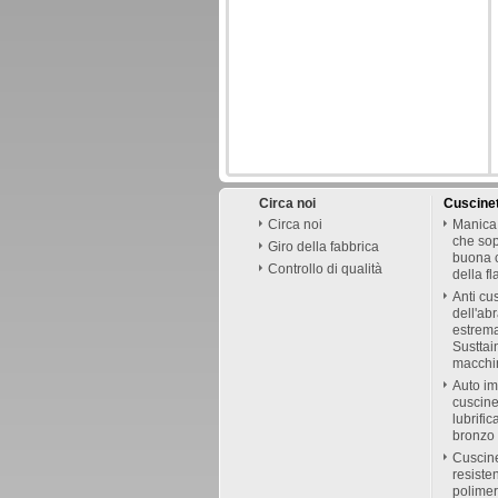
Circa noi
Cuscinet
Circa noi
Manica 
che sopp
Giro della fabbrica
buona c
Controllo di qualità
della f
Anti cus
dell'abr
estrem
Susttain
macchin
Auto im
cuscine
lubrific
bronzo 
Cuscine
resiste
polimer