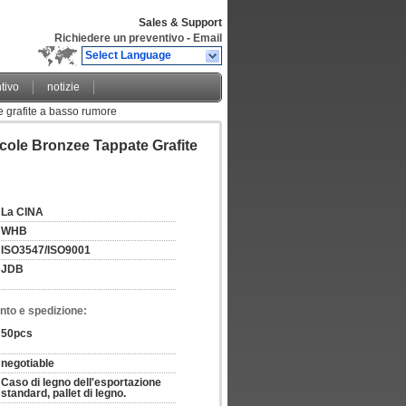
Sales & Support
Richiedere un preventivo
-
Email
Select Language
tivo
notizie
te grafite a basso rumore
ccole Bronzee Tappate Grafite
La CINA
WHB
ISO3547/ISO9001
JDB
nto e spedizione:
50pcs
negotiable
Caso di legno dell'esportazione 
standard, pallet di legno.