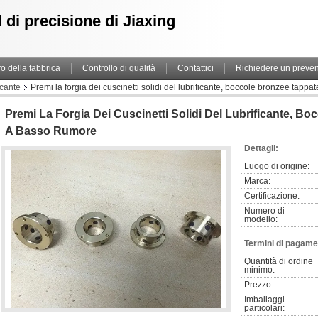
 di precisione di Jiaxing
ro della fabbrica
Controllo di qualità
Contattici
Richiedere un preven
icante
Premi la forgia dei cuscinetti solidi del lubrificante, boccole bronzee tappa
Premi La Forgia Dei Cuscinetti Solidi Del Lubrificante, Bo
A Basso Rumore
Dettagli:
Luogo di origine:
Marca:
Certificazione:
Numero di 
modello:
Termini di pagame
Quantità di ordine 
minimo:
Prezzo:
Imballaggi 
particolari: