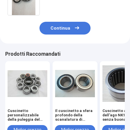
scanalatura della struttura
semplice disponibili
Continua
Prodotti Raccomandati
Cuscinetto
Il cuscinetto a sfera
Cuscinetto a ru
personalizzabile
profondo della
dell'ago NK12/
della puleggia del
scanalatura di
senza buona
tenditore, cuscinetti
dimensione
installazione f
a sfera
compatta,
di capacità di
Miglior prezzo
Miglior prezzo
Miglior pr