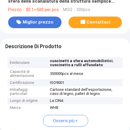
sfera della scanalatura della struttura semplice
disponibili
Prezzo：$0.1~500 per pcs
MOQ：300pcs
Miglior prezzo
Contattaci
Descrizione Di Prodotto
,
cuscinetti a sfera automobilistici
Evidenziare
cuscinetto a rulli affusolato
Capacità di
350000pcs al mese
alimentazione
Certificazione
ISO9001
Imballaggi
Cartone standard dell'esportazione,
particolari
caso di legno, pallet di legno.
Luogo di origine
La CINA
Marca
WHB
Osservi più